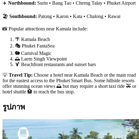
✈️
Northbound:
Surin • Bang Tao • Cherng Talay • Phuket Airport
🏖️
Southbound:
Patong • Karon • Kata • Chalong • Rawai
📸 Popular attractions near Kamala include:
🌴 Kamala Beach
🎭 Phuket FantaSea
🐘 Carnival Magic
🌅 Laem Singh Viewpoint
🍹 Beachfront restaurants and sunset bars
💡
Travel Tip:
Choose a hotel near Kamala Beach or the main road
for the easiest access to the Phuket Smart Bus. Some hillside resorts
offer stunning ocean views 🌅 but may require a short taxi ride 🚕 or
hotel shuttle 🏨 to reach the bus stop.
รูปภาพ