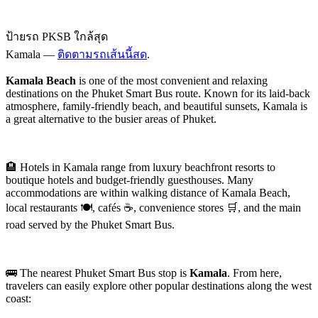
ป้ายรถ PKSB ใกล้สุด
Kamala —
ติดตามรถเส้นนี้สด
.
Kamala Beach
is one of the most convenient and relaxing
destinations on the Phuket Smart Bus route. Known for its laid-back
atmosphere, family-friendly beach, and beautiful sunsets, Kamala is
a great alternative to the busier areas of Phuket.
🏨 Hotels in Kamala range from luxury beachfront resorts to
boutique hotels and budget-friendly guesthouses. Many
accommodations are within walking distance of Kamala Beach,
local restaurants 🍽️, cafés ☕, convenience stores 🛒, and the main
road served by the Phuket Smart Bus.
🚌 The nearest Phuket Smart Bus stop is
Kamala
. From here,
travelers can easily explore other popular destinations along the west
coast: