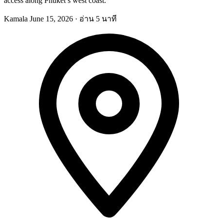
access along Phuket’s west coast.
Kamala
June 15, 2026
·
อ่าน 5 นาที