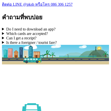
ติดต่อ LINE @pksb หรือโทร 086 306 1257
คำถามที่พบบ่อย
Do I need to download an app?
Which cards are accepted?
Can I get a receipt?
Is there a foreigner / tourist fare?
PKSB STOP
PHUKET SMART BUS
R1