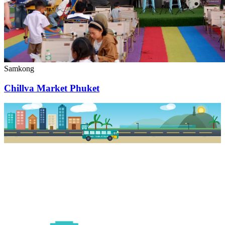
Samkong
Chillva Market Phuket
PKSB STOP
PHUKET SMART BUS
R1