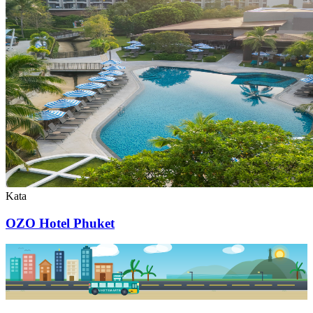
Kata
OZO Hotel Phuket
PKSB STOP
PHUKET SMART BUS
R1