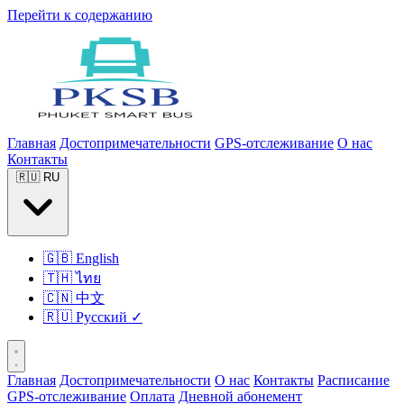
Перейти к содержанию
Главная
Достопримечательности
GPS-отслеживание
О нас
Контакты
🇷🇺
RU
🇬🇧
English
🇹🇭
ไทย
🇨🇳
中文
🇷🇺
Русский
✓
Главная
Достопримечательности
О нас
Контакты
Расписание
GPS-отслеживание
Оплата
Дневной абонемент