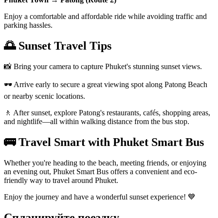
Enjoy a comfortable and affordable ride while avoiding traffic and
parking hassles.
🌅 Sunset Travel Tips
📸 Bring your camera to capture Phuket's stunning sunset views.
🕶️ Arrive early to secure a great viewing spot along Patong Beach
or nearby scenic locations.
🚶 After sunset, explore Patong's restaurants, cafés, shopping areas,
and nightlife—all within walking distance from the bus stop.
🚌 Travel Smart with Phuket Smart Bus
Whether you're heading to the beach, meeting friends, or enjoying
an evening out, Phuket Smart Bus offers a convenient and eco-
friendly way to travel around Phuket.
Enjoy the journey and have a wonderful sunset experience! 💙
Спланируйте поездку