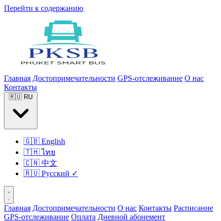
Перейти к содержанию
Главная
Достопримечательности
GPS-отслеживание
О нас
Контакты
🇷🇺
RU
🇬🇧
English
🇹🇭
ไทย
🇨🇳
中文
🇷🇺
Русский
✓
Главная
Достопримечательности
О нас
Контакты
Расписание
GPS-отслеживание
Оплата
Дневной абонемент