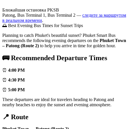
Ближайшая остановка PKSB
Patong, Bus Terminal 1, Bus Terminal 2 —
следите за маршрутом
в реальном времени
.
🌅 Best Evening Bus Times for Sunset Trips
Planning to catch Phuket's beautiful sunset? Phuket Smart Bus
recommends the following evening departures on the
Phuket Town
– Patong (Route 2)
to help you arrive in time for golden hour.
🚌 Recommended Departure Times
⏰
4:00 PM
⏰
4:30 PM
⏰
5:00 PM
These departures are ideal for travelers heading to Patong and
nearby beaches to enjoy the sunset and evening atmosphere.
📍 Route
Phuket Town → Patong (Route 2)