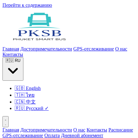
Перейти к содержанию
Главная
Достопримечательности
GPS-отслеживание
О нас
Контакты
🇷🇺
RU
🇬🇧
English
🇹🇭
ไทย
🇨🇳
中文
🇷🇺
Русский
✓
Главная
Достопримечательности
О нас
Контакты
Расписание
GPS-отслеживание
Оплата
Дневной абонемент