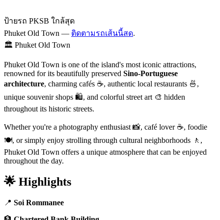
ป้ายรถ PKSB ใกล้สุด
Phuket Old Town —
ติดตามรถเส้นนี้สด
.
🏛️ Phuket Old Town
Phuket Old Town is one of the island's most iconic attractions,
renowned for its beautifully preserved
Sino-Portuguese
architecture
, charming cafés ☕, authentic local restaurants 🍜,
unique souvenir shops 🛍️, and colorful street art 🎨 hidden
throughout its historic streets.
Whether you're a photography enthusiast 📸, café lover ☕, foodie
🍽️, or simply enjoy strolling through cultural neighborhoods 🚶,
Phuket Old Town offers a unique atmosphere that can be enjoyed
throughout the day.
🌟 Highlights
📍
Soi Rommanee
🏦
Chartered Bank Building