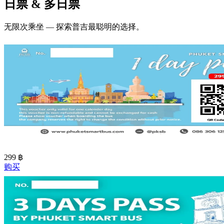
日票 & 多日票
无限次乘坐 — 探索普吉最聪明的选择。
299
฿
购买